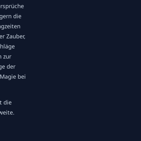
rsprüche
gern die
ngzeiten
er Zauber,
chläge
n zur
ge der
 Magie bei
t die
weite.