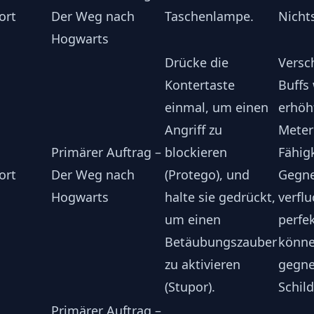
ort
Der Weg nach
Taschenlampe.
Nicht
Hogwarts
Drücke die
Versc
Kontertaste
Buffs
einmal, um einen
erhöh
Angriff zu
Meter
Primärer Auftrag –
blockieren
Fähigk
ort
Der Weg nach
(Protego), und
Gegne
Hogwarts
halte sie gedrückt,
verfl
um einen
perfe
Betäubungszauber
könn
zu aktivieren
gegne
(Stupor).
Schil
Primärer Auftrag –