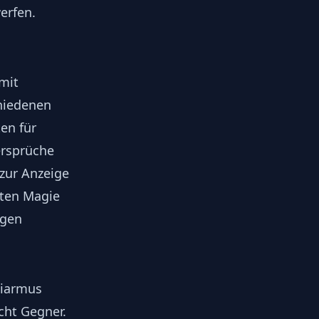
erfen.
mit
hiedenen
en für
rsprüche
zur Anzeige
lten Magie
agen
liarmus
cht Gegner.