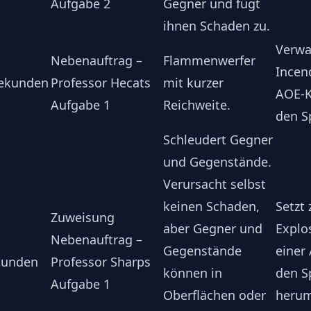
Aufgabe 2
Gegner und fügt
ihnen Schaden zu.
Verwa
Nebenauftrag –
Flammenwerfer
Incen
Sekunden
Professor Hecats
mit kurzer
AOE-K
Aufgabe 1
Reichweite.
den Sp
Schleudert Gegner
und Gegenstände.
Verursacht selbst
keinen Schaden,
Setzt 
Zuweisung
aber Gegner und
Explo
Nebenauftrag –
Gegenstände
einer
kunden
Professor Sharps
können in
den S
Aufgabe 1
Oberflächen oder
herum