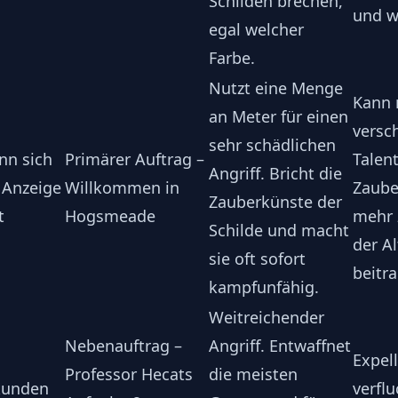
Schilden brechen,
und w
egal welcher
Farbe.
Nutzt eine Menge
Kann 
an Meter für einen
versc
sehr schädlichen
nn sich
Primärer Auftrag –
Talent
Angriff. Bricht die
 Anzeige
Willkommen in
Zaube
Zauberkünste der
t
Hogsmeade
mehr 
Schilde und macht
der A
sie oft sofort
beitr
kampfunfähig.
Weitreichender
Nebenauftrag –
Angriff. Entwaffnet
Expel
Professor Hecats
die meisten
kunden
verflu