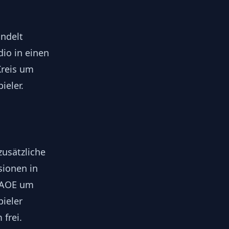
ndelt
dio in einen
reis um
ieler.
zusätzliche
sionen in
 AOE um
pieler
 frei.