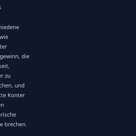
s
hiedene
 wie
ter
gewinn, die
eit,
r zu
uchen, und
kte Konter
en
rische
de brechen.