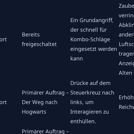
Zaube
verrin
Ein Grundangriff,
Abkli
der schnell für
Bereits
ander
ort
Kombo-Schläge
freigeschaltet
Lufts
eingesetzt werden
trage
kann
Anzei
Alten
Drücke auf dem
Primärer Auftrag –
Steuerkreuz nach
Erhöh
ort
Der Weg nach
links, um
Reich
Hogwarts
Interagieren zu
enthüllen.
Primärer Auftrag –