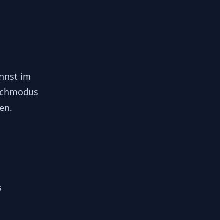
nnst im
ichmodus
en.
s