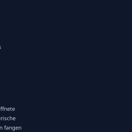
s
ffnete
rische
n fangen